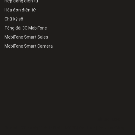
Hợp đồng điện tử
Hóa đơn điện tử
Chữ ký số
Tổng đài 3C MobiFone
MobiFone Smart Sales
MobiFone Smart Camera
Đối tác :
Desi
Dental
|
Điện máy Thành Phát
|
MYPC
|
ảnh bựa
|
Đa khoa Cộng