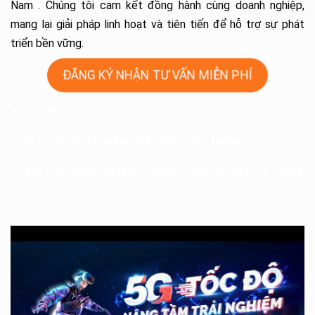
Nam . Chúng tôi cam kết đồng hành cùng doanh nghiệp,
mang lại giải pháp linh hoạt và tiên tiến để hỗ trợ sự phát
triển bền vững.
ĐĂNG KÝ NHẬN TƯ VẤN MIỄN PHÍ
Xem thêm:
VJOL
- Tạp chí Khoa học Việt Nam Trực tuyến
Thang Long Water Puppet theatre
- Nhà hát Múa rối Thăng
Long