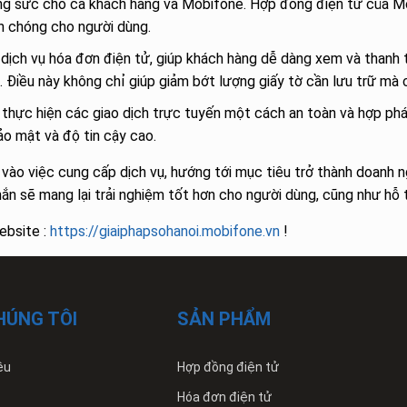
công sức cho cả khách hàng và Mobifone. Hợp đồng điện tử của 
anh chóng cho người dùng.
i dịch vụ hóa đơn điện tử, giúp khách hàng dễ dàng xem và thanh
 Điều này không chỉ giúp giảm bớt lượng giấy tờ cần lưu trữ mà c
hể thực hiện các giao dịch trực tuyến một cách an toàn và hợp p
ảo mật và độ tin cậy cao.
ào việc cung cấp dịch vụ, hướng tới mục tiêu trở thành doanh n
n sẽ mang lại trải nghiệm tốt hơn cho người dùng, cũng như hỗ 
ebsite :
https://giaiphapsohanoi.mobifone.vn
!
HÚNG TÔI
SẢN PHẨM
ệu
Hợp đồng điện tử
Hóa đơn điện tử