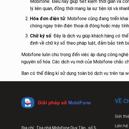
Mobifone. Điều này giúp tiết kiệm thời gian và 
lý liên quan, đồng thời mang lại sự tiện lợi và nh
Hóa đơn điện tử
: Mobifone cũng đang triển kha
chóng ngay trên điện thoại di động hoặc máy tính.
Chữ ký số
: Đây là dịch vụ giúp khách hàng có t
định về chữ ký số theo pháp luật, đảm bảo tính b
Mobifone luôn chú trọng đến việc áp dụng công nghệ v
nguyên số hóa. Các dịch vụ mới của Mobifone chắc chắ
Bạn có thể đăng kí sử dụng toàn bộ dịch vụ trên tại w
VỀ C
Giới thi
Liên hệ
Địa chỉ : Tòa nhà Mobifone Duy Tân , số 5,