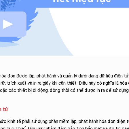
a đơn được lập, phát hành và quản lý dưới dạng dữ liệu điện tử
ữ, trích xuất và in ra giấy khi cần thiết. Điều này có nghĩa là hóa
oặc các thiết bị di động, đồng thời có thể được in ra để sử dụng
n tử
c kinh tế phải sử dụng phần mềm lập, phát hành hóa đơn điện t
g cục Thuế. Điều này nhằm đảm bảo tính bảo mật và độ tin cậy