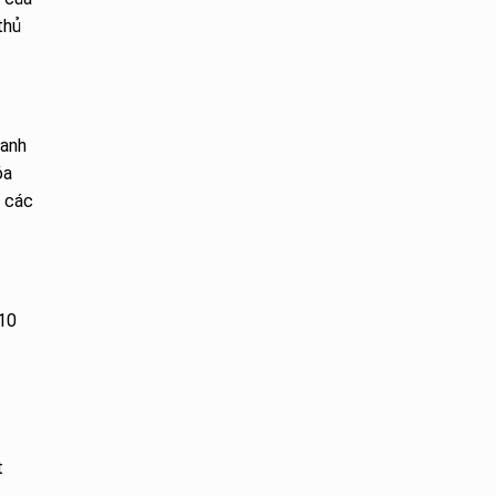
thủ
hanh
óa
t các
 10
t