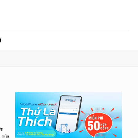
ệ
ện
g của