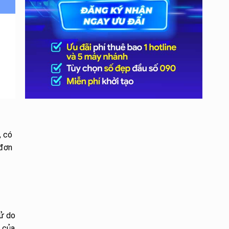
, có
 đơn
ử do
 của