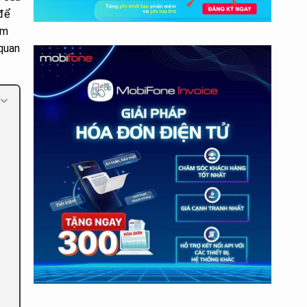
 để
ảm
 quan