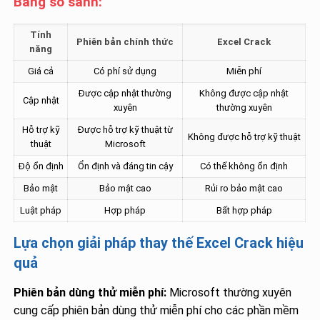
Bảng so sánh:
Tính
Phiên bản chính thức
Excel Crack
năng
Giá cả
Có phí sử dụng
Miễn phí
Được cập nhật thường
Không được cập nhật
Cập nhật
xuyên
thường xuyên
Hỗ trợ kỹ
Được hỗ trợ kỹ thuật từ
Không được hỗ trợ kỹ thuật
thuật
Microsoft
Độ ổn định
Ổn định và đáng tin cậy
Có thể không ổn định
Bảo mật
Bảo mật cao
Rủi ro bảo mật cao
Luật pháp
Hợp pháp
Bất hợp pháp
Lựa chọn giải pháp thay thế Excel Crack hiệu
quả
Phiên bản dùng thử miễn phí:
Microsoft thường xuyên
cung cấp phiên bản dùng thử miễn phí cho các phần mềm