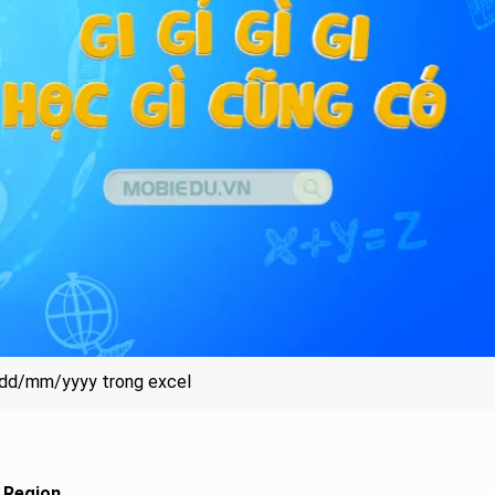
 dd/mm/yyyy trong excel
n
Region
.