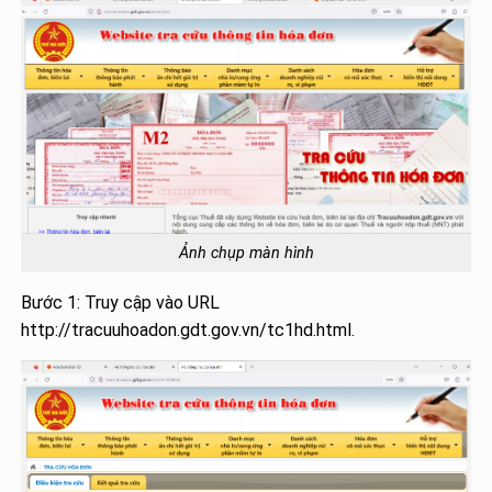
Ảnh chụp màn hình
Bước 1: Truy cập vào URL
http://tracuuhoadon.gdt.gov.vn/tc1hd.html.