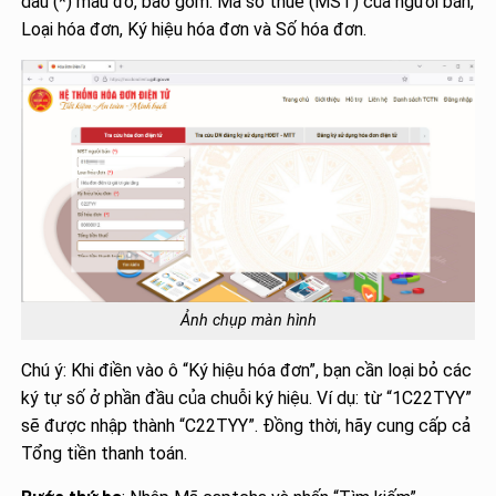
dấu (*) màu đỏ, bao gồm: Mã số thuế (MST) của người bán,
Loại hóa đơn, Ký hiệu hóa đơn và Số hóa đơn.
Ảnh chụp màn hình
Chú ý: Khi điền vào ô “Ký hiệu hóa đơn”, bạn cần loại bỏ các
ký tự số ở phần đầu của chuỗi ký hiệu. Ví dụ: từ “1C22TYY”
sẽ được nhập thành “C22TYY”. Đồng thời, hãy cung cấp cả
Tổng tiền thanh toán.