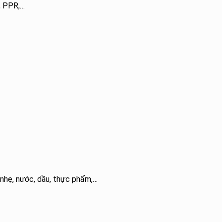
C, PPR,…
 nhẹ, nước, dầu, thực phẩm,…