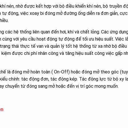
khí nén, nhờ được kết hợp với bộ điều khiển khí nén, bộ truyền đ
n tự động, việc xoay bi đóng mở đường ống diễn ra đơn giản, cực
hiều.
g các hệ thống liên quan đến hơi, khí và chất lỏng. Các ứng dụn
 cùng với yêu cầu hoạt động tự động để tối ưu hiệu suất. Việc l
rạng thái thực tế van và quản lý tốt hệ thống từ xa nhờ bộ điều
ết kiệm được chi phí nhân công và tăng hiệu suất công việc gấp nh
ơ chế là đóng mở hoàn toàn ( On-Off) hoặc đóng mở theo góc (tu
 kiểu chính: tác động đơn, tác động kép. Tác động lực từ bộ xy l
oay chuyển từ đóng sang mở hoặc đến vị trí góc mong muốn.
én