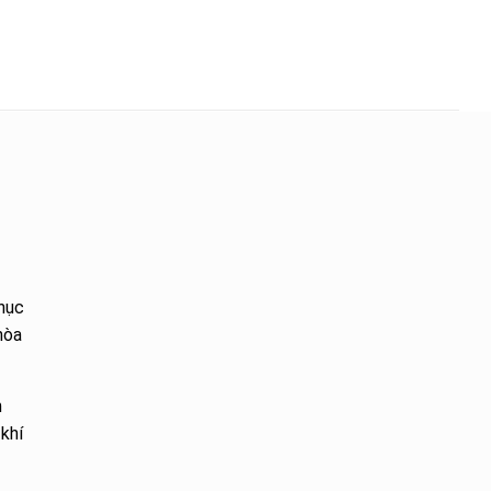
phục
hòa
n
khí