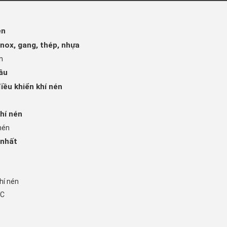
én
inox, gang, thép, nhựa
n
âu
iều khiển khí nén
hí nén
nén
 nhất
hí nén
PC