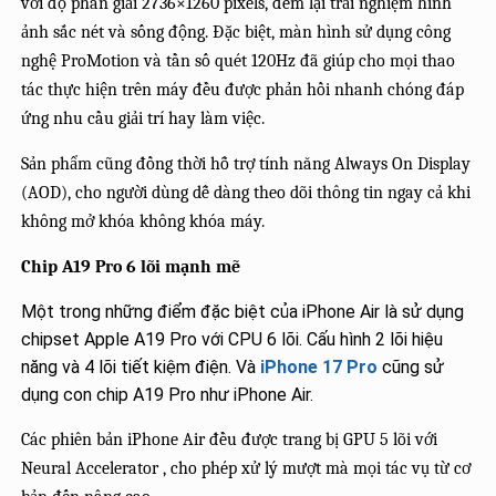
với độ phân giải 2736×1260 pixels, đem lại trải nghiệm hình
ảnh sắc nét và sống động. Đặc biệt, màn hình sử dụng công
nghệ ProMotion và tần số quét 120Hz đã giúp cho mọi thao
tác thực hiện trên máy đều được phản hồi nhanh chóng đáp
ứng nhu cầu giải trí hay làm việc.
Sản phẩm cũng đồng thời hỗ trợ tính năng Always On Display
(AOD), cho người dùng dễ dàng theo dõi thông tin ngay cả khi
không mở khóa không khóa máy.
Chip A19 Pro 6 lõi mạnh mẽ
Một trong những điểm đặc biệt của iPhone Air là sử dụng
chipset Apple A19 Pro với CPU 6 lõi. Cấu hình 2 lõi hiệu
năng và 4 lõi tiết kiệm điện. Và
iPhone 17 Pro
cũng sử
dụng con chip A19 Pro như iPhone Air.
Các phiên bản iPhone Air đều được trang bị GPU 5 lõi với
Neural Accelerator , cho phép xử lý mượt mà mọi tác vụ từ cơ