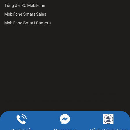
Tổng đài 3C MobiFone
MobiFone Smart Sales
MobiFone Smart Camera
Đối tác :
Desi
Dental
|
Điện máy Thành Phát
|
MYPC
|
ảnh bựa
|
Đa khoa Cộng
Đồng
|
Đại lý LG
|
tết dương lịch đếm ngược
|
kí tự đặc biệt
|
© Bản quyền thuộc về Mobifone.vn