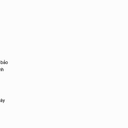
 bảo
nh
gây