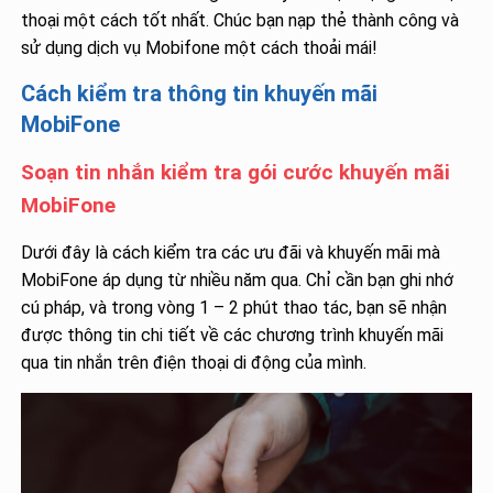
thoại một cách tốt nhất. Chúc bạn nạp thẻ thành công và
sử dụng dịch vụ Mobifone một cách thoải mái!
Cách kiểm tra thông tin khuyến mãi
MobiFone
Soạn tin nhắn kiểm tra gói cước khuyến mãi
MobiFone
Dưới đây là cách kiểm tra các ưu đãi và khuyến mãi mà
MobiFone áp dụng từ nhiều năm qua. Chỉ cần bạn ghi nhớ
cú pháp, và trong vòng 1 – 2 phút thao tác, bạn sẽ nhận
được thông tin chi tiết về các chương trình khuyến mãi
qua tin nhắn trên điện thoại di động của mình.