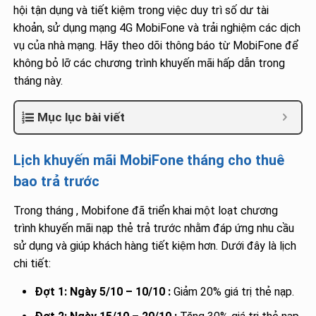
hội tận dụng và tiết kiệm trong việc duy trì số dư tài
khoản, sử dụng mạng 4G MobiFone và trải nghiệm các dịch
vụ của nhà mạng. Hãy theo dõi thông báo từ MobiFone để
không bỏ lỡ các chương trình khuyến mãi hấp dẫn trong
tháng này.
Mục lục bài viết
Lịch khuyến mãi MobiFone
tháng cho thuê
bao trả trước
Trong tháng , Mobifone đã triển khai một loạt chương
trình khuyến mãi nạp thẻ trả trước nhằm đáp ứng nhu cầu
sử dụng và giúp khách hàng tiết kiệm hơn. Dưới đây là lịch
chi tiết:
Đợt 1: Ngày 5/10 – 10/10 :
Giảm 20% giá trị thẻ nạp.