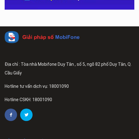
Địa chỉ : Tòa nhà Mobifone Duy Tân , số 5, ngõ 82 phố Duy Tân, Q.
Cầu Giấy
Hotline tư vấn dịch vụ: 18001090
Hotline CSKH: 18001090