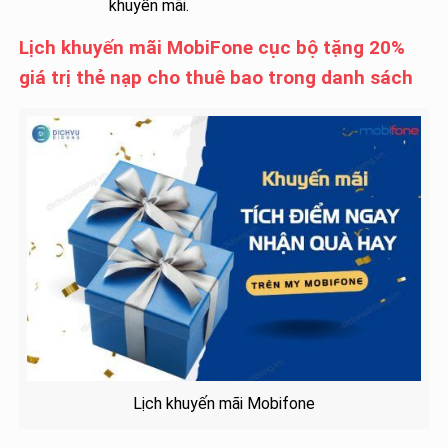
khuyến mãi.
Lịch khuyến mãi MobiFone cục bộ tặng 20%
giá trị thẻ nạp cho thuê bao trong danh sách
Lịch khuyến mãi Mobifone