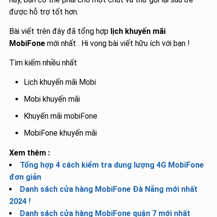
được hỗ trợ tốt hơn.
Bài viết trên đây đã tổng hợp
lịch khuyến mãi
MobiFone
mới nhất . Hi vọng bài viết hữu ích với bạn !
Tìm kiếm nhiều nhất
Lịch khuyến mãi Mobi
Mobi khuyến mãi
Khuyến mãi mobiFone
MobiFone khuyến mãi
Xem thêm :
Tổng hợp 4 cách kiểm tra dung lượng 4G MobiFone
đơn giản
Danh sách cửa hàng MobiFone Đà Nẵng mới nhất
2024 !
Danh sách cửa hàng MobiFone quận 7 mới nhất