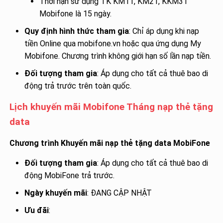
Thời hạn sử dụng TK KM1T, KM2T, KKM3T
Mobifone là 15 ngày.
Quy định hình thức tham gia
: Chỉ áp dụng khi nạp
tiền Online qua mobifone.vn hoặc qua ứng dụng My
Mobifone. Chương trình không giới hạn số lần nạp tiền.
Đối tượng tham gia
: Áp dụng cho tất cả thuê bao di
động trả trước trên toàn quốc.
Lịch khuyến mãi Mobifone Tháng nạp thẻ tặng
data
Chương trình Khuyến mãi nạp thẻ tặng data MobiFone
Đối tượng tham gia
: Áp dụng cho tất cả thuê bao di
động MobiFone trả trước.
Ngày khuyến mãi
: ĐANG CẬP NHẬT
Ưu đãi
: