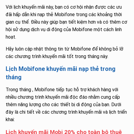
Với lịch khuyến mãi này, bạn có cơ hội nhận được các ưu
đãi hấp dẫn khi nạp thẻ Mobifone trong các khoảng thời
gian cụ thể. Điều này giúp bạn tiết kiệm hơn và có thêm cơ
hội sử dụng dịch vụ di động của Mobifone một cách linh
hoạt.
Hãy luôn cập nhật thông tin từ Mobifone để không bỏ lỡ
các chương trình khuyến mãi tốt trong tháng này.
Lịch Mobifone khuyến mãi nạp thẻ trong
tháng
Trong tháng , Mobifone tiếp tục hỗ trợ khách hàng với
nhiều chương trình khuyến mãi độc đáo nhằm cung cấp
thêm năng lượng cho các thiết bị di động của bạn. Dưới
đây là chi tiết về các chương trình khuyến mãi và lịch triển
khai:
Lịch khuyến mãi Mobi 20% cho toàn bộ thuê