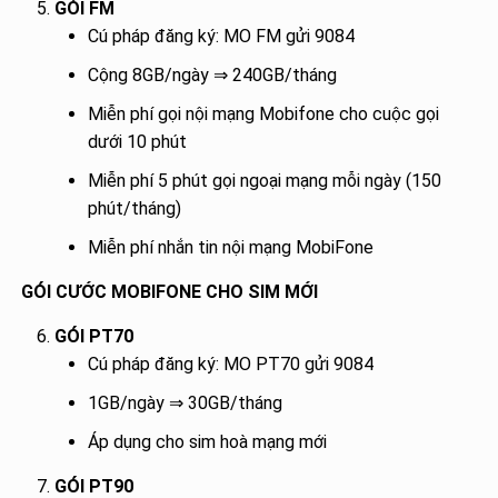
GÓI FM
Cú pháp đăng ký: MO FM gửi 9084
Cộng 8GB/ngày ⇒ 240GB/tháng
Miễn phí gọi nội mạng Mobifone cho cuộc gọi
dưới 10 phút
Miễn phí 5 phút gọi ngoại mạng mỗi ngày (150
phút/tháng)
Miễn phí nhắn tin nội mạng MobiFone
GÓI CƯỚC MOBIFONE CHO SIM MỚI
GÓI PT70
Cú pháp đăng ký: MO PT70 gửi 9084
1GB/ngày ⇒ 30GB/tháng
Áp dụng cho sim hoà mạng mới
GÓI PT90