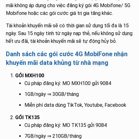
mãi không áp dụng cho việc đăng ký gói 4G Mobifone/ 5G
Mobifone hoặc các gói cước giá trị gia tăng khác.
Tài khoản khuyến mãi sẽ có thời gian sử dụng tối đa là 15
ngày. Sau 15 ngày tính từ ngày nạp thẻ, nếu không sử dụng
hết ưu đãi, tài khoản khuyến mãi sẽ tự động hủy bỏ.
Danh sách các gói cước 4G MobiFone nhận
khuyến mãi data khủng từ nhà mạng
GÓI MXH100
Cú pháp đăng ký: MO MXH100 gửi 9084
1GB/ngày ⇒ 30GB/tháng
Miễn phí data dùng TikTok, Youtube, Facebook
GÓI TK135
Cú pháp đăng ký: MO TK135 gửi 9084
7GB/ngày ⇒ 210GB/tháng