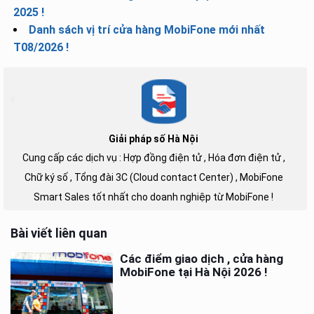
2025 !
Danh sách vị trí cửa hàng MobiFone mới nhất
T08/2026 !
Giải pháp số Hà Nội
Cung cấp các dịch vụ : Hợp đồng điện tử , Hóa đơn điện tử ,
Chữ ký số , Tổng đài 3C (Cloud contact Center) , MobiFone
Smart Sales tốt nhất cho doanh nghiệp từ MobiFone !
Bài viết liên quan
Các điểm giao dịch , cửa hàng
MobiFone tại Hà Nội 2026 !