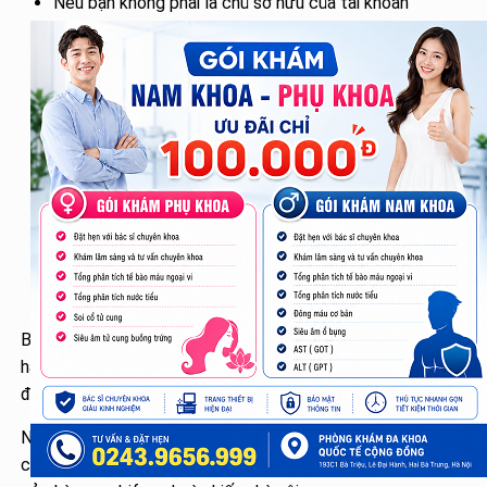
Nếu bạn không phải là chủ sở hữu của tài khoản
Mobifone và bạn đến cửa hàng thay mặt cho người
khác, bạn cần có giấy ủy quyền từ chủ sở hữu.
Sim Mobifone đang sử dụng (trong trường hợp bạn
mất sim, không cần mang theo).
Thêm vào đó, bạn cần cung cấp một số thông tin liên
quan đến tài khoản sim Mobifone, bao gồm 5 số
thường xuyên liên lạc, mệnh giá thẻ nạp gần đây, và
thông tin về gói cước 3G/4G đang sử dụng trên sim
của bạn để giúp nhân viên hỗ trợ bạn một cách tốt
nhất.
Bài viết trên đây đã tổng hợp đại lý , điểm giao dịch , cửa
hàng MobiFone ở Hà Nội . Bạn hãy lựa chọn cho mình địa
điểm gần nhất nhé !
Nội dung tìm kiếm khác
cửa hàng mobifone hoàng mai, hà nội