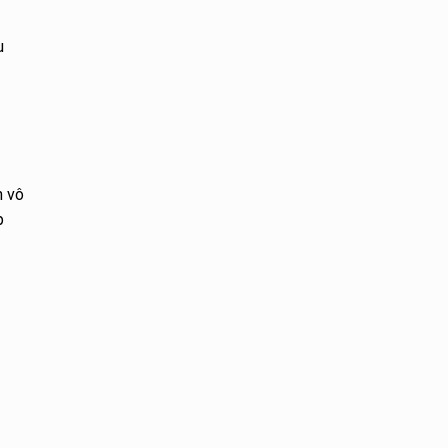
u
h vô
p