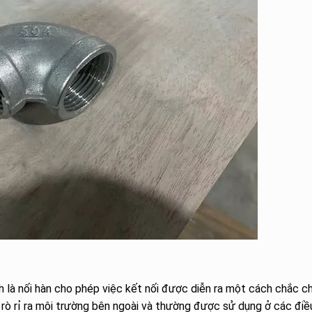
nh là nối hàn cho phép việc kết nối được diễn ra một cách chắc c
g rò rỉ ra môi trường bên ngoài và thường được sử dụng ở các điề