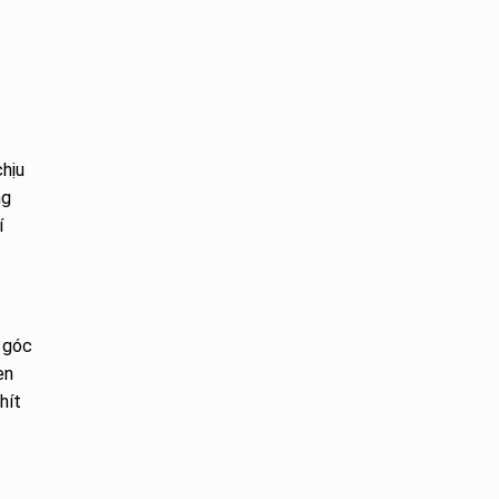
chịu
ng
í
4 góc
en
hít