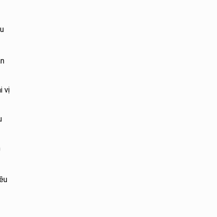
ều
ân
 vị
u
h
iều