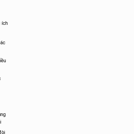
 ích
các
iều
c
úng
i
đòi