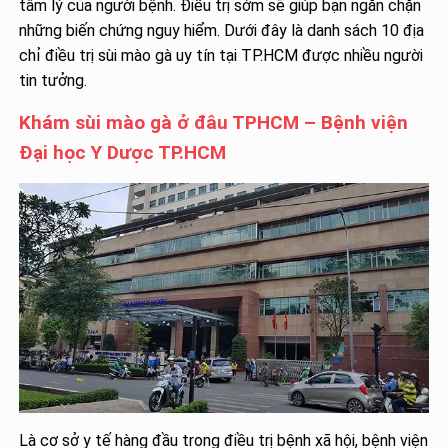
tâm lý của người bệnh. Điều trị sớm sẽ giúp bạn ngăn chặn
những biến chứng nguy hiểm. Dưới đây là danh sách 10 địa
chỉ điều trị sùi mào gà uy tín tại TP.HCM được nhiều người
tin tưởng.
Khám sùi mào gà ở đâu TPHCM – Bệnh viện
Đại học Y Dược TP.HCM
Là cơ sở y tế hàng đầu trong điều trị bệnh xã hội, bệnh viện