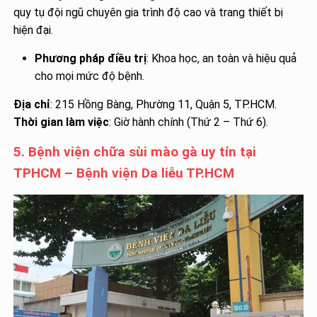
quy tụ đội ngũ chuyên gia trình độ cao và trang thiết bị
hiện đại.
Phương pháp điều trị
: Khoa học, an toàn và hiệu quả
cho mọi mức độ bệnh.
Địa chỉ
: 215 Hồng Bàng, Phường 11, Quận 5, TP.HCM.
Thời gian làm việc
: Giờ hành chính (Thứ 2 – Thứ 6).
5. Bệnh viện chữa sùi mào gà uy tín tại
TPHCM – Bệnh viện Da liễu TP.HCM