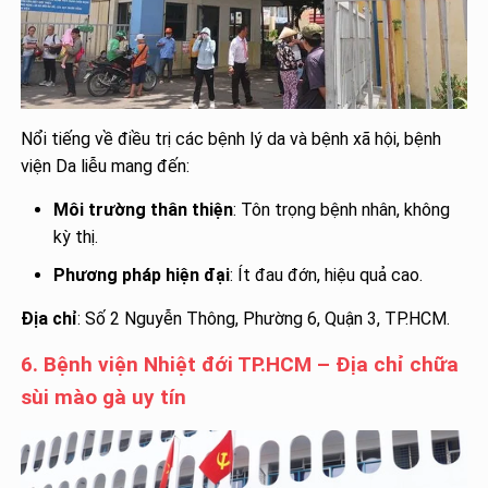
Nổi tiếng về điều trị các bệnh lý da và bệnh xã hội, bệnh
viện Da liễu mang đến:
Môi trường thân thiện
: Tôn trọng bệnh nhân, không
kỳ thị.
Phương pháp hiện đại
: Ít đau đớn, hiệu quả cao.
Địa chỉ
: Số 2 Nguyễn Thông, Phường 6, Quận 3, TP.HCM.
6. Bệnh viện Nhiệt đới TP.HCM – Địa chỉ chữa
sùi mào gà uy tín