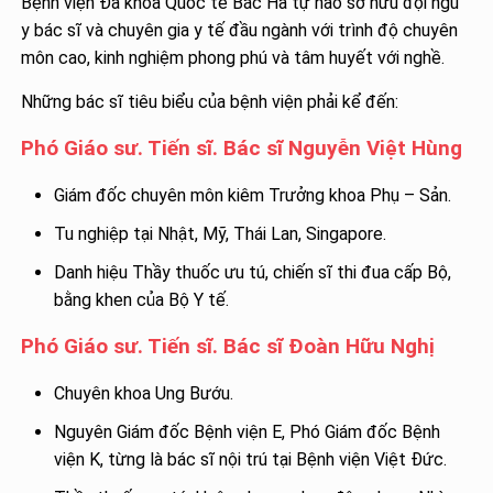
Bệnh viện Đa khoa Quốc tế Bắc Hà tự hào sở hữu đội ngũ
y bác sĩ và chuyên gia y tế đầu ngành với trình độ chuyên
môn cao, kinh nghiệm phong phú và tâm huyết với nghề.
Những bác sĩ tiêu biểu của bệnh viện phải kể đến:
Phó Giáo sư. Tiến sĩ. Bác sĩ Nguyễn Việt Hùng
Giám đốc chuyên môn kiêm Trưởng khoa Phụ – Sản.
Tu nghiệp tại Nhật, Mỹ, Thái Lan, Singapore.
Danh hiệu Thầy thuốc ưu tú, chiến sĩ thi đua cấp Bộ,
bằng khen của Bộ Y tế.
Phó Giáo sư. Tiến sĩ. Bác sĩ Đoàn Hữu Nghị
Chuyên khoa Ung Bướu.
Nguyên Giám đốc Bệnh viện E, Phó Giám đốc Bệnh
viện K, từng là bác sĩ nội trú tại Bệnh viện Việt Đức.