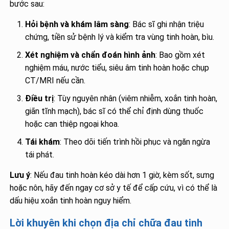
bước sau:
Hỏi bệnh và khám lâm sàng
: Bác sĩ ghi nhận triệu
chứng, tiền sử bệnh lý và kiểm tra vùng tinh hoàn, bìu.
Xét nghiệm và chẩn đoán hình ảnh
: Bao gồm xét
nghiệm máu, nước tiểu, siêu âm tinh hoàn hoặc chụp
CT/MRI nếu cần.
Điều trị
: Tùy nguyên nhân (viêm nhiễm, xoắn tinh hoàn,
giãn tĩnh mạch), bác sĩ có thể chỉ định dùng thuốc
hoặc can thiệp ngoại khoa.
Tái khám
: Theo dõi tiến trình hồi phục và ngăn ngừa
tái phát.
Lưu ý
: Nếu đau tinh hoàn kéo dài hơn 1 giờ, kèm sốt, sưng
hoặc nôn, hãy đến ngay cơ sở y tế để cấp cứu, vì có thể là
dấu hiệu xoắn tinh hoàn nguy hiểm.
Lời khuyên khi chọn địa chỉ chữa đau tinh