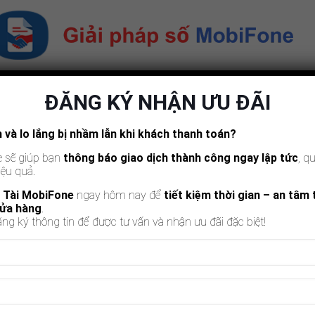
ng chủ
Sản phẩm
Kiến thức
Tin tức
Liên h
ĐĂNG KÝ NHẬN ƯU ĐÃI
và lo lắng bị nhầm lẫn khi khách thanh toán?
ách sử dụng ứng dụng loa thần tài MobiFone
e sẽ giúp bạn
thông báo giao dịch thành công ngay lập tức
, q
iệu quả.
 loa thần tài MobiFone
 Tài MobiFone
ngay hôm nay để
tiết kiệm thời gian – an tâm
cửa hàng
.
ng ký thông tin để được tư vấn và nhận ưu đãi đặc biệt!
ch sử dụng ứng dụng Loa Thần Tài MobiFone
chi tiết kèm hìn
. Cùng tìm hiểu nhé !