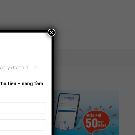
×
ệ
uản lý doanh thu rõ
 thu tiền – nâng tầm
h