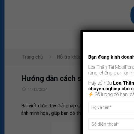
Tra
Trang chủ
Hỗ trợ khách hàng
Bạn đang kinh doanh 
Hướng dẫn c
Loa Thần Tài MobiFon
ràng, chống gian lận h
Hướng dẫn cách sử dụng ứng dụng
Hãy sở hữu
Loa Thần
chuyên nghiệp cho 
11/12/2024
Số lượng có hạn, đă
Bài viết dưới đây Giải pháp số Hà Nội sẽ hướng dẫn
cá
ảnh minh họa , giúp bạn có thể sử dụng 1 cách dễ dàng 