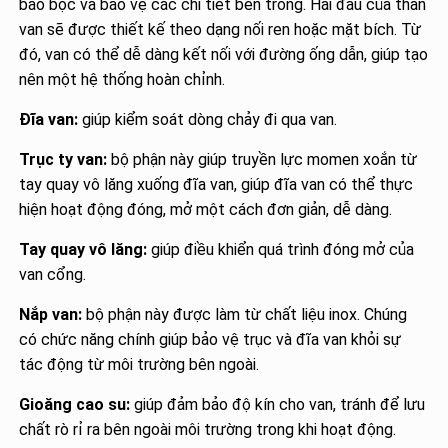
bao bọc và bảo vệ các chi tiết bên trong. Hai đầu của thân
van sẽ được thiết kế theo dạng nối ren hoặc mặt bích. Từ
đó, van có thể dễ dàng kết nối với đường ống dẫn, giúp tạo
nên một hệ thống hoàn chỉnh.
Đĩa van:
giúp kiểm soát dòng chảy đi qua van.
Trục ty van:
bộ phận này giúp truyền lực momen xoắn từ
tay quay vô lăng xuống đĩa van, giúp đĩa van có thể thực
hiện hoạt động đóng, mở một cách đơn giản, dễ dàng.
Tay quay vô lăng:
giúp điều khiển quá trình đóng mở của
van cổng.
Nắp van:
bộ phận này được làm từ chất liệu inox. Chúng
có chức năng chính giúp bảo vệ trục và đĩa van khỏi sự
tác động từ môi trường bên ngoài.
Gioăng cao su:
giúp đảm bảo độ kín cho van, tránh để lưu
chất rò rỉ ra bên ngoài môi trường trong khi hoạt động.