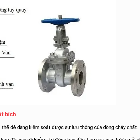
t bích
ó thể dễ dàng kiểm soát được sự lưu thông của dòng chảy chất.
kéo đĩa van rời khỏi vị trí đóng ban đầu. Lúc này, van được mở, 