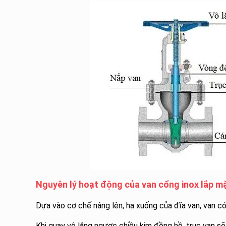
Nguyên lý hoạt động của van cổng inox lắp mặ
Dựa vào cơ chế nâng lên, hạ xuống của đĩa van, van c
Khi quay vô lăng ngược chiều kim đồng hồ, trục van sẽ 