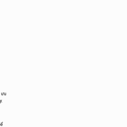
g ưu
y.
hể