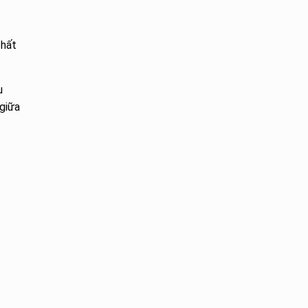
chất
u
giữa