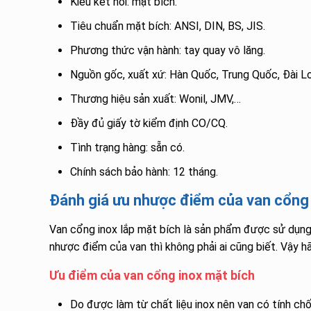
Kiểu kết nối: mặt bích.
Tiêu chuẩn mặt bích: ANSI, DIN, BS, JIS.
Phương thức vận hành: tay quay vô lăng.
Nguồn gốc, xuất xứ: Hàn Quốc, Trung Quốc, Đài Lo
Thương hiệu sản xuất: Wonil, JMV,…
Đầy đủ giấy tờ kiểm định CO/CQ.
Tình trạng hàng: sẵn có.
Chính sách bảo hành: 12 tháng.
Đánh giá ưu nhược điểm của van cổng 
Van cổng inox lắp mặt bích là sản phẩm được sử dụng p
nhược điểm của van thì không phải ai cũng biết. Vậy h
Ưu điểm của van cổng inox mặt bích
Do được làm từ chất liệu inox nên van có tính ch