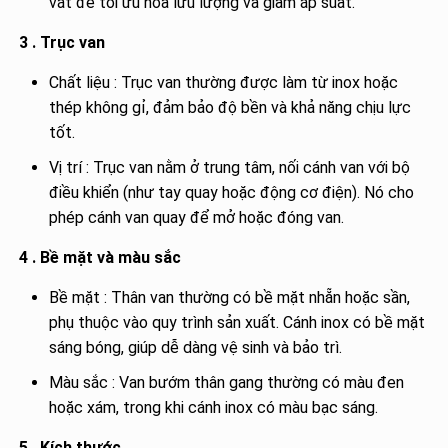
vát để tối ưu hóa lưu lượng và giảm áp suất.
3 . Trục van
Chất liệu : Trục van thường được làm từ inox hoặc
thép không gỉ, đảm bảo độ bền và khả năng chịu lực
tốt.
Vị trí : Trục van nằm ở trung tâm, nối cánh van với bộ
điều khiển (như tay quay hoặc động cơ điện). Nó cho
phép cánh van quay để mở hoặc đóng van.
4 . Bề mặt và màu sắc
Bề mặt : Thân van thường có bề mặt nhẵn hoặc sần,
phụ thuộc vào quy trình sản xuất. Cánh inox có bề mặt
sáng bóng, giúp dễ dàng vệ sinh và bảo trì.
Màu sắc : Van bướm thân gang thường có màu đen
hoặc xám, trong khi cánh inox có màu bạc sáng.
5 . Kích thước