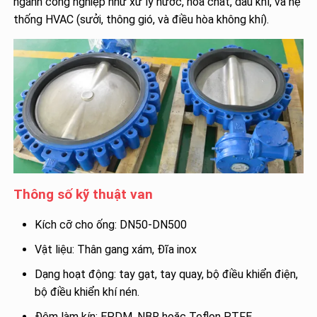
ngành công nghiệp như xử lý nước, hóa chất, dầu khí, và hệ
thống HVAC (sưởi, thông gió, và điều hòa không khí).
Thông số kỹ thuật van
Kích cỡ cho ống: DN50-DN500
Vật liệu: Thân gang xám, Đĩa inox
Dạng hoạt động: tay gạt, tay quay, bộ điều khiển điện,
bộ điều khiển khí nén.
Đệm làm kín: EPDM, NBR hoặc Teflon PTFE.