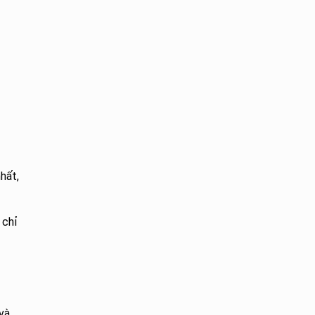
hất,
 chỉ
và