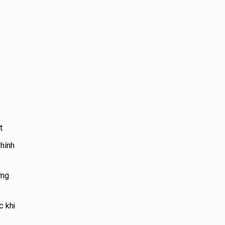
t
hính
ờng
c khi