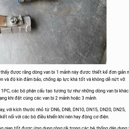
thấy được rằng dòng van bi 1 mảnh này được thiết kế đơn giản n
n và độ kín đảm bảo, chống áp lực khá tốt và không dễ nứt vỡ.
bi 1PC, các bộ phận cấu tạo tương tự như những dòng van bi khác
dạng khi đặt cùng các van bi 2 mảnh hoặc 3 mảnh.
 tay, với kích thước nhỏ từ DN6, DN8, DN10, DN15, DN20, DN25,
 nối với các bộ điều khiển khí nén hay động cơ điện.
ng gian tốt được ứng dụng rộng rãi trong các hệ thống dân dụng 