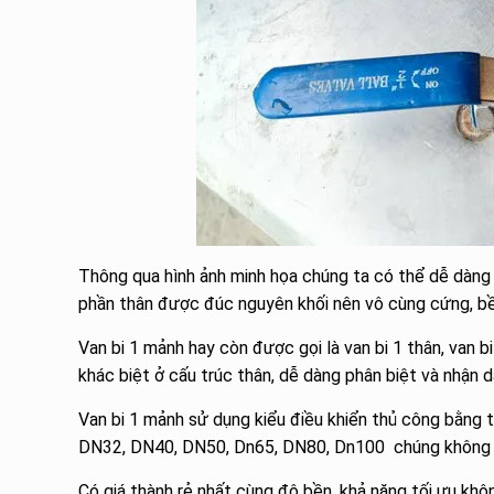
Thông qua hình ảnh minh họa chúng ta có thể dễ dàng 
phần thân được đúc nguyên khối nên vô cùng cứng, bề
Van bi 1 mảnh hay còn được gọi là van bi 1 thân, van 
khác biệt ở cấu trúc thân, dễ dàng phân biệt và nhận 
Van bi 1 mảnh sử dụng kiểu điều khiển thủ công bằng
DN32, DN40, DN50, Dn65, DN80, Dn100 chúng không kết
Có giá thành rẻ nhất cùng độ bền, khả năng tối ưu khô