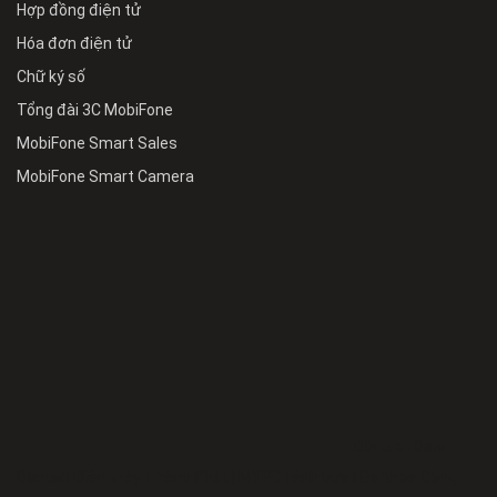
Hợp đồng điện tử
Hóa đơn điện tử
Chữ ký số
Tổng đài 3C MobiFone
MobiFone Smart Sales
MobiFone Smart Camera
Đối tác :
Desi
Dental
|
Điện máy Thành Phát
|
MYPC
|
ảnh bựa
|
Đa khoa Cộng