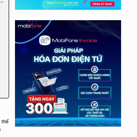
 thể
h