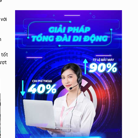
 với
n
 tốt
mượt