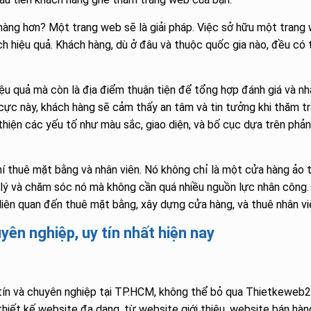
àng hơn? Một trang web sẽ là giải pháp. Việc sở hữu một trang
h hiệu quả. Khách hàng, dù ở đâu và thuộc quốc gia nào, đều có 
ệu quả mà còn là địa điểm thuận tiện để tổng hợp đánh giá và nh
 cực này, khách hàng sẽ cảm thấy an tâm và tin tưởng khi thăm t
thiện các yếu tố như màu sắc, giao diện, và bố cục dựa trên phản
hí thuê mặt bằng và nhân viên. Nó không chỉ là một cửa hàng ảo 
lý và chăm sóc nó mà không cần quá nhiều nguồn lực nhân công.
liên quan đến thuê mặt bằng, xây dựng cửa hàng, và thuê nhân vi
ên nghiệp, uy tín nhất hiện nay
tín và chuyên nghiệp tại TP.HCM, không thể bỏ qua Thietkeweb2t
hiết kế website đa dạng, từ website giới thiệu, website bán hàn