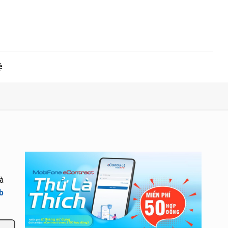
ệ
à
b