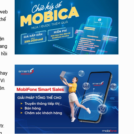
 web
thể
ận
rang
 hồi
thay
 Vì
ên.
r.
g