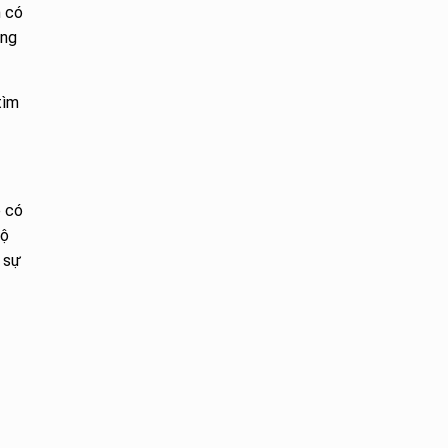
n có
ang
tìm
 có
độ
 sự