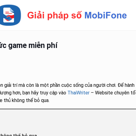
tức game miễn phí
ện giải trí mà còn là một phần cuộc sống của người chơi. Để hành
 lượng hơn, bạn hãy truy cập vào
ThaiWriter
– Website chuyên tổ
 thủ không thể bỏ qua.
không thể bỏ qua