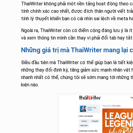
ThaiWriter không phải một nền tảng hoạt động theo c
tính chính xác cao nhất, được đích thân người viết tr
tính lý thuyết khiến bạn có cái nhìn sai lệch về meta h
Ngoài ra, ThaiWriter còn có điểm cộng đáng lưu ý là í
và xem thông tin mình cần thay vì phải đổi tab hay tắ
Những giá trị mà ThaiWriter mang lại 
Điều đầu tiên mà ThaiWriter có thể giúp bạn là tiết ki
những thay đổi định kỳ, tăng giảm sức mạnh nhân vật 
nhanh nhất có thể, chúng tôi sẽ sớm mang tới những th
kiện nào.