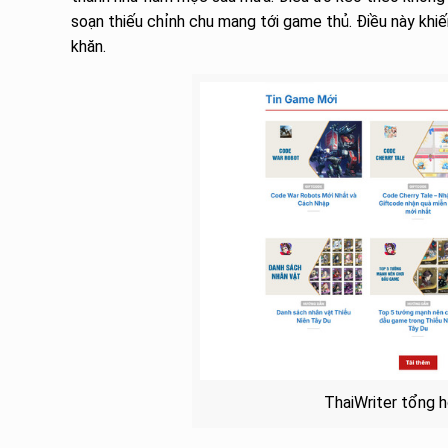
soạn thiếu chỉnh chu mang tới game thủ. Điều này khiế
khăn.
ThaiWriter tổng h