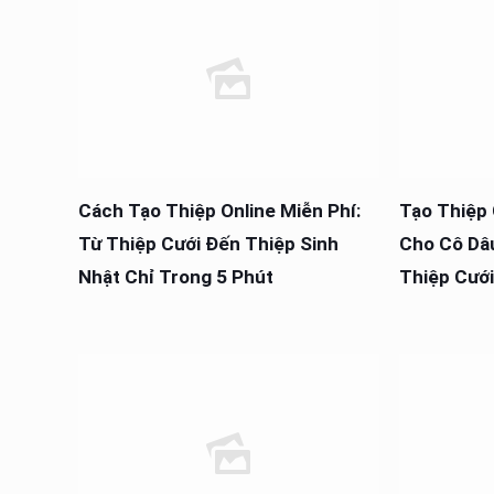
Cách Tạo Thiệp Online Miễn Phí:
Tạo Thiệp 
Từ Thiệp Cưới Đến Thiệp Sinh
Cho Cô Dâ
Nhật Chỉ Trong 5 Phút
Thiệp Cưới