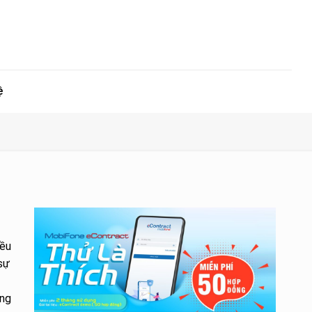
ệ
iều
sự
àng