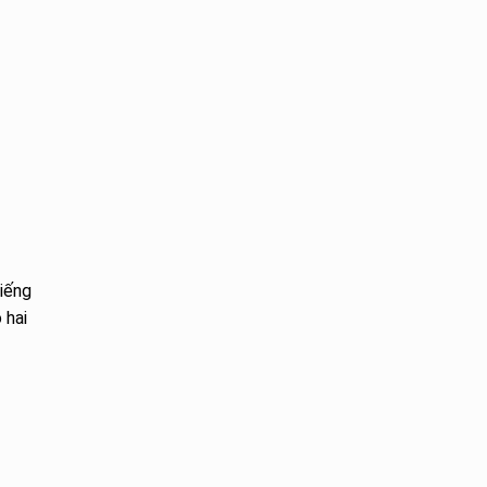
tiếng
 hai