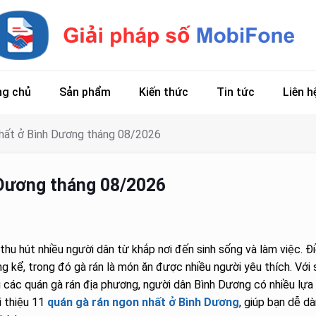
ng chủ
Sản phẩm
Kiến thức
Tin tức
Liên h
nhất ở Bình Dương tháng 08/2026
 Dương tháng 08/2026
 thu hút nhiều người dân từ khắp nơi đến sinh sống và làm việc. Đ
 kể, trong đó gà rán là món ăn được nhiều người yêu thích. Với 
g các quán gà rán địa phương, người dân Bình Dương có nhiều lựa
i thiệu 11
quán gà rán ngon nhất ở Bình Dương
, giúp bạn dễ d