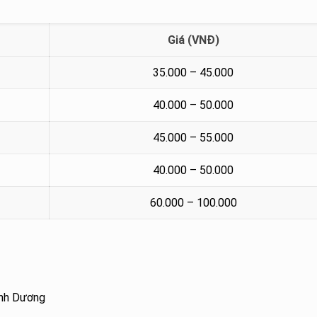
Giá (VNĐ)
35.000 – 45.000
40.000 – 50.000
45.000 – 55.000
40.000 – 50.000
60.000 – 100.000
ình Dương