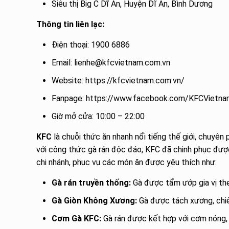
Siêu thị Big C Dĩ An, Huyện Dĩ An, Bình Dương
Thông tin liên lạc:
Điện thoại: 1900 6886
Email: lienhe@kfcvietnam.com.vn
Website: https://kfcvietnam.com.vn/
Fanpage: https://www.facebook.com/KFCVietna
Giờ mở cửa: 10:00 – 22:00
KFC
là chuỗi thức ăn nhanh nổi tiếng thế giới, chuyên 
với công thức gà rán độc đáo, KFC đã chinh phục được 
chi nhánh, phục vụ các món ăn được yêu thích như:
Gà rán truyền thống:
Gà được tẩm ướp gia vị the
Gà Giòn Không Xương:
Gà được tách xương, chiên
Cơm Gà KFC:
Gà rán được kết hợp với cơm nóng, 