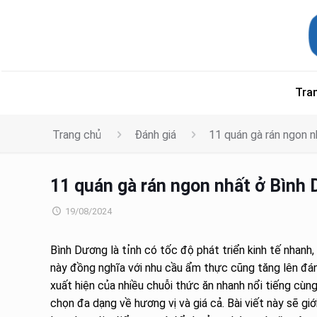
Tra
Trang chủ
Đánh giá
11 quán gà rán ngon 
11 quán gà rán ngon nhất ở Bình
19/08/2024
Bình Dương là tỉnh có tốc độ phát triển kinh tế nhanh,
này đồng nghĩa với nhu cầu ẩm thực cũng tăng lên đáng
xuất hiện của nhiều chuỗi thức ăn nhanh nổi tiếng cùn
chọn đa dạng về hương vị và giá cả. Bài viết này sẽ giớ