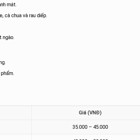
anh mát.
, cà chua và rau diếp.
t ngào.
ng.
c phẩm.
Giá (VNĐ)
35.000 – 45.000