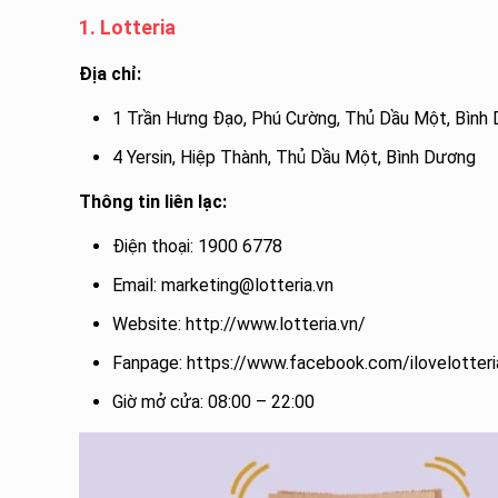
1. Lotteria
Địa chỉ:
1 Trần Hưng Đạo, Phú Cường, Thủ Dầu Một, Bình
4 Yersin, Hiệp Thành, Thủ Dầu Một, Bình Dương
Thông tin liên lạc:
Điện thoại: 1900 6778
Email: marketing@lotteria.vn
Website: http://www.lotteria.vn/
Fanpage: https://www.facebook.com/ilovelotteri
Giờ mở cửa: 08:00 – 22:00