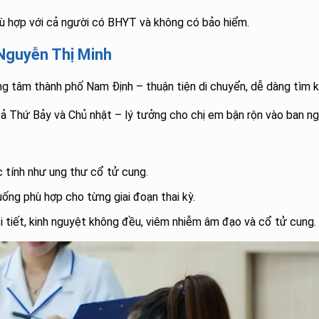
hù hợp với cả người có BHYT và không có bảo hiểm.
Nguyễn Thị Minh
ng tâm thành phố Nam Định – thuận tiện di chuyển, dễ dàng tìm k
cả Thứ Bảy và Chủ nhật – lý tưởng cho chị em bận rộn vào ban ng
 tính như ung thư cổ tử cung.
uống phù hợp cho từng giai đoạn thai kỳ.
ội tiết, kinh nguyệt không đều, viêm nhiễm âm đạo và cổ tử cung.