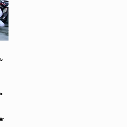
là
âu.
đến