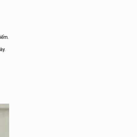
iếm.
ày.