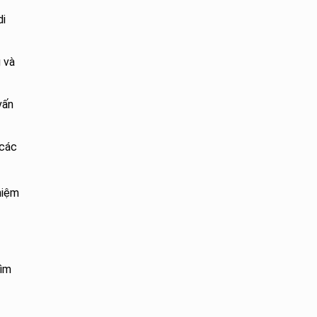
di
 và
vấn
 các
hiệm
tìm