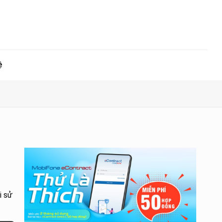
ệ
i sử