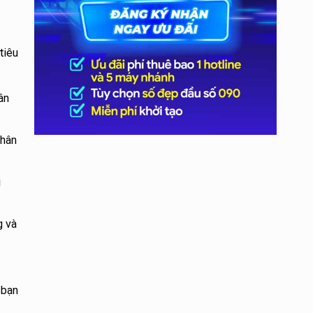
tiêu
ân
nhân
ị
g và
 bạn