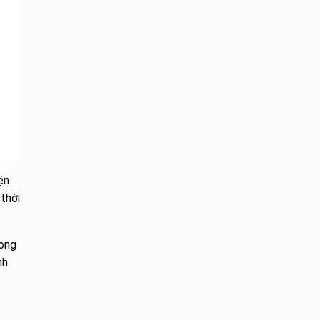
ện
thời
rong
nh