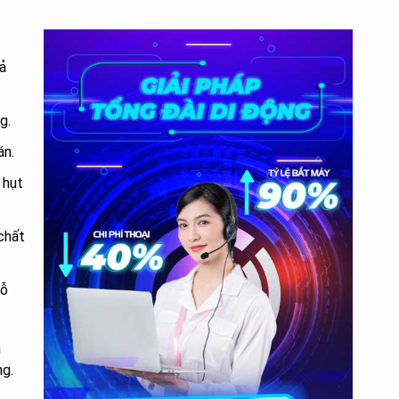
ả
g.
án.
 hụt
chất
hỗ
à
ng.