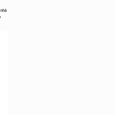
 nhà
p