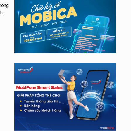
trong
h,