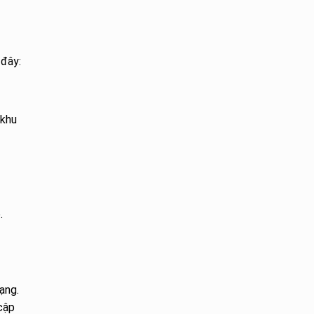
 đây:
 khu
.
ạng.
cập