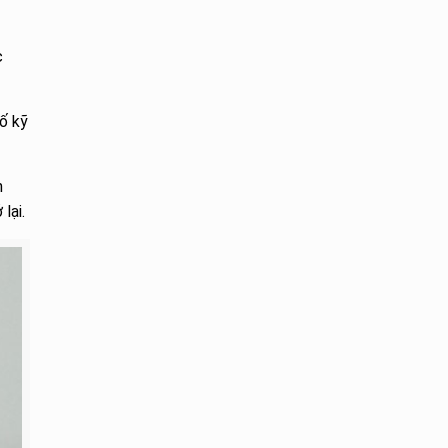
c
ố kỹ
n
lại.