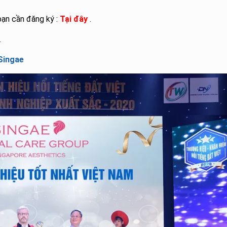
bạn cần đăng ký :
Tại đây
.
.
Singae