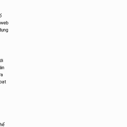
ố
g web
 dụng
ới
hân
ữa
hoạt
thể