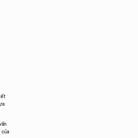
kết
lựa
vấn
g của