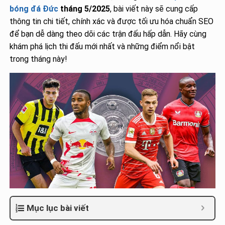
bóng đá Đức
tháng 5/2025
, bài viết này sẽ cung cấp
thông tin chi tiết, chính xác và được tối ưu hóa chuẩn SEO
để bạn dễ dàng theo dõi các trận đấu hấp dẫn. Hãy cùng
khám phá lịch thi đấu mới nhất và những điểm nổi bật
trong tháng này!
Mục lục bài viết