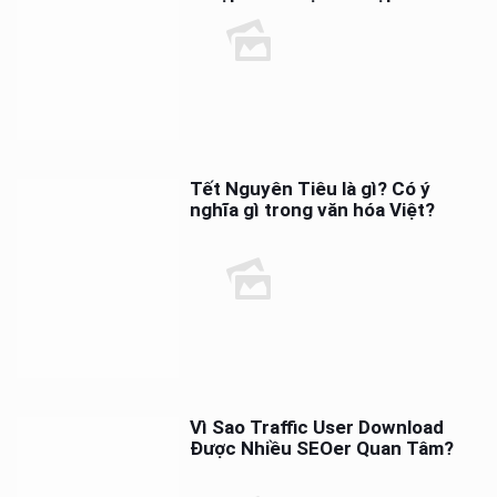
Tết Nguyên Tiêu là gì? Có ý
nghĩa gì trong văn hóa Việt?
Vì Sao Traffic User Download
Được Nhiều SEOer Quan Tâm?