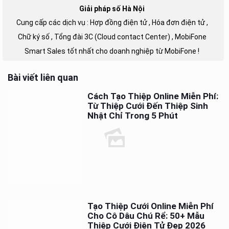
Giải pháp số Hà Nội
Cung cấp các dịch vụ : Hợp đồng điện tử , Hóa đơn điện tử ,
Chữ ký số , Tổng đài 3C (Cloud contact Center) , MobiFone
Smart Sales tốt nhất cho doanh nghiệp từ MobiFone !
Bài viết liên quan
Cách Tạo Thiệp Online Miễn Phí:
Từ Thiệp Cưới Đến Thiệp Sinh
Nhật Chỉ Trong 5 Phút
Tạo Thiệp Cưới Online Miễn Phí
Cho Cô Dâu Chú Rể: 50+ Mẫu
Thiệp Cưới Điện Tử Đẹp 2026