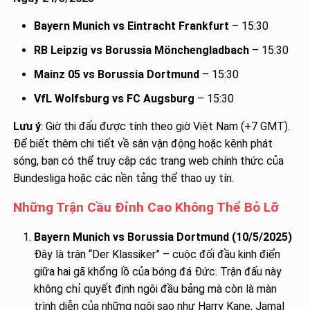
Bayern Munich vs Eintracht Frankfurt
– 15:30
RB Leipzig vs Borussia Mönchengladbach
– 15:30
Mainz 05 vs Borussia Dortmund
– 15:30
VfL Wolfsburg vs FC Augsburg
– 15:30
Lưu ý
: Giờ thi đấu được tính theo giờ Việt Nam (+7 GMT).
Để biết thêm chi tiết về sân vận động hoặc kênh phát
sóng, bạn có thể truy cập các trang web chính thức của
Bundesliga hoặc các nền tảng thể thao uy tín.
Những Trận Cầu Đỉnh Cao Không Thể Bỏ Lỡ
Bayern Munich vs Borussia Dortmund (10/5/2025)
Đây là trận “Der Klassiker” – cuộc đối đầu kinh điển
giữa hai gã khổng lồ của bóng đá Đức. Trận đấu này
không chỉ quyết định ngôi đầu bảng mà còn là màn
trình diễn của những ngôi sao như Harry Kane, Jamal