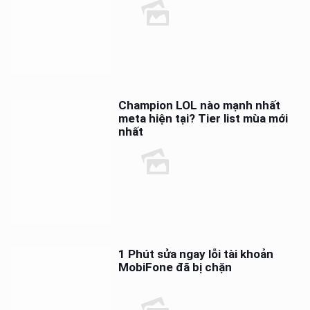
Champion LOL nào mạnh nhất
meta hiện tại? Tier list mùa mới
nhất
1 Phút sửa ngay lỗi tài khoản
MobiFone đã bị chặn