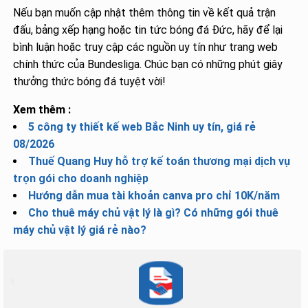
Nếu bạn muốn cập nhật thêm thông tin về kết quả trận
đấu, bảng xếp hạng hoặc tin tức bóng đá Đức, hãy để lại
bình luận hoặc truy cập các nguồn uy tín như trang web
chính thức của Bundesliga. Chúc bạn có những phút giây
thưởng thức bóng đá tuyệt vời!
Xem thêm :
5 công ty thiết kế web Bắc Ninh uy tín, giá rẻ
08/2026
Thuế Quang Huy hỗ trợ kế toán thương mại dịch vụ
trọn gói cho doanh nghiệp
Hướng dẫn mua tài khoản canva pro chỉ 10K/năm
Cho thuê máy chủ vật lý là gì? Có những gói thuê
máy chủ vật lý giá rẻ nào?