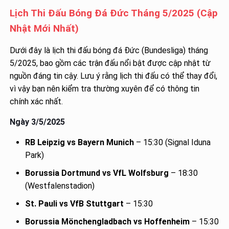
Lịch Thi Đấu Bóng Đá Đức Tháng 5/2025 (Cập
Nhật Mới Nhất)
Dưới đây là lịch thi đấu bóng đá Đức (Bundesliga) tháng
5/2025, bao gồm các trận đấu nổi bật được cập nhật từ
nguồn đáng tin cậy. Lưu ý rằng lịch thi đấu có thể thay đổi,
vì vậy bạn nên kiểm tra thường xuyên để có thông tin
chính xác nhất.
Ngày 3/5/2025
RB Leipzig vs Bayern Munich
– 15:30 (Signal Iduna
Park)
Borussia Dortmund vs VfL Wolfsburg
– 18:30
(Westfalenstadion)
St. Pauli vs VfB Stuttgart
– 15:30
Borussia Mönchengladbach vs Hoffenheim
– 15:30