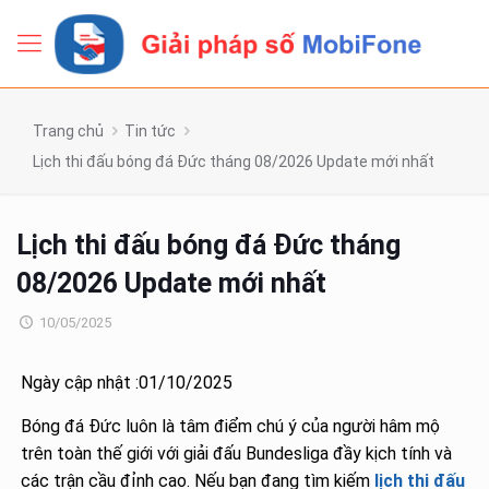
Trang chủ
Tin tức
Lịch thi đấu bóng đá Đức tháng 08/2026 Update mới nhất
Lịch thi đấu bóng đá Đức tháng
08/2026 Update mới nhất
10/05/2025
Ngày cập nhật :01/10/2025
Bóng đá Đức luôn là tâm điểm chú ý của người hâm mộ
trên toàn thế giới với giải đấu Bundesliga đầy kịch tính và
các trận cầu đỉnh cao. Nếu bạn đang tìm kiếm
lịch thi đấu