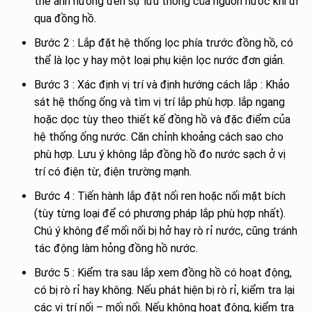
thể ảnh hưởng đến sự lưu thông của nguồn nước khi đi
qua đồng hồ.
Bước 2 : Lắp đặt hệ thống lọc phía trước đồng hồ, có
thể là lọc y hay một loại phụ kiện lọc nước đơn giản.
Bước 3 : Xác định vị trí và định hướng cách lắp : Khảo
sát hệ thống ống và tìm vị trí lắp phù hợp. lắp ngang
hoặc dọc tùy theo thiết kế đồng hồ và đặc điểm của
hệ thống ống nước. Căn chỉnh khoảng cách sao cho
phù hợp. Lưu ý không lắp đồng hồ đo nước sạch ở vị
trí có điện từ, điện trường mạnh.
Bước 4 : Tiến hành lắp đặt nối ren hoặc nối mặt bích
(tùy từng loại để có phương pháp lắp phù hợp nhất).
Chú ý không để mối nối bị hở hay rò rỉ nước, cũng tránh
tác động làm hỏng đồng hồ nước.
Bước 5 : Kiểm tra sau lắp xem đồng hồ có hoạt động,
có bị rò rỉ hay không. Nếu phát hiện bị rò rỉ, kiểm tra lại
các vị trí nối – mối nối. Nếu không hoạt động, kiểm tra