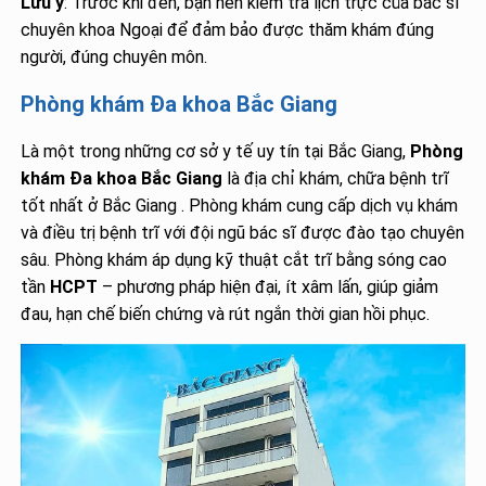
Lưu ý
: Trước khi đến, bạn nên kiểm tra lịch trực của bác sĩ
chuyên khoa Ngoại để đảm bảo được thăm khám đúng
người, đúng chuyên môn.
Phòng khám Đa khoa Bắc Giang
Là một trong những cơ sở y tế uy tín tại Bắc Giang,
Phòng
khám Đa khoa Bắc Giang
là địa chỉ khám, chữa bệnh trĩ
tốt nhất ở Bắc Giang . Phòng khám cung cấp dịch vụ khám
và điều trị bệnh trĩ với đội ngũ bác sĩ được đào tạo chuyên
sâu. Phòng khám áp dụng kỹ thuật cắt trĩ bằng sóng cao
tần
HCPT
– phương pháp hiện đại, ít xâm lấn, giúp giảm
đau, hạn chế biến chứng và rút ngắn thời gian hồi phục.