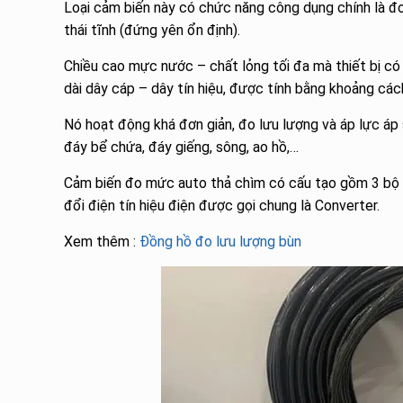
Loại cảm biến này có chức năng công dụng chính là đo
thái tĩnh (đứng yên ổn định).
Chiều cao mực nước – chất lỏng tối đa mà thiết bị c
dài dây cáp – dây tín hiệu, được tính bằng khoảng các
Nó hoạt động khá đơn giản, đo lưu lượng và áp lực á
đáy bể chứa, đáy giếng, sông, ao hồ,…
Cảm biến đo mức auto thả chìm có cấu tạo gồm 3 bộ p
đổi điện tín hiệu điện được gọi chung là Converter.
Xem thêm :
Đồng hồ đo lưu lượng bùn