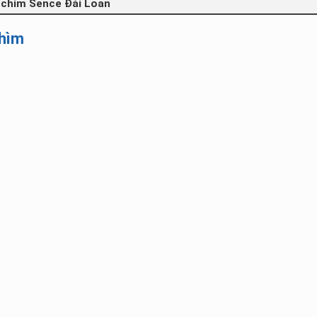
 chìm Sence Đài Loan
chìm