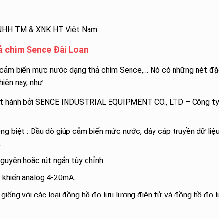
 TNHH TM & XNK HT Việt Nam.
ả chìm Sence Đài Loan
à cảm biến mực nước dạng thả chìm Sence,… Nó có những nét đặ
hiện nay, như :
phát hành bởi SENCE INDUSTRIAL EQUIPMENT CO., LTD – Công ty
ng biệt : Đầu dò giúp cảm biến mức nước, dây cáp truyền dữ liệu
.
nguyên hoặc rút ngắn tùy chỉnh.
ều khiển analog 4-20mA.
 giống với các loại đồng hồ đo lưu lượng điện tử và đồng hồ đo l