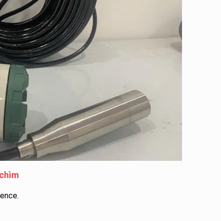
 chìm
ence.