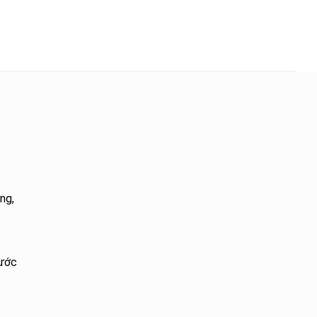
ng,
nước