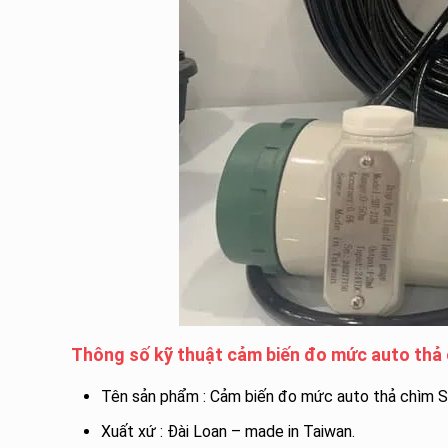
Thông số kỹ thuật cảm biến đo mức auto thả
Tên sản phẩm : Cảm biến đo mức auto thả chìm S
Xuất xứ : Đài Loan – made in Taiwan.