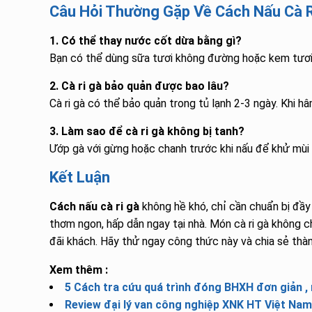
Câu Hỏi Thường Gặp Về Cách Nấu Cà R
1. Có thể thay nước cốt dừa bằng gì?
Bạn có thể dùng sữa tươi không đường hoặc kem tươi 
2. Cà ri gà bảo quản được bao lâu?
Cà ri gà có thể bảo quản trong tủ lạnh 2-3 ngày. Khi h
3. Làm sao để cà ri gà không bị tanh?
Ướp gà với gừng hoặc chanh trước khi nấu để khử mùi 
Kết Luận
Cách nấu cà ri gà
không hề khó, chỉ cần chuẩn bị đầy
thơm ngon, hấp dẫn ngay tại nhà. Món cà ri gà không c
đãi khách. Hãy thử ngay công thức này và chia sẻ thà
Xem thêm :
5 Cách tra cứu quá trình đóng BHXH đơn giản ,
Review đại lý van công nghiệp XNK HT Việt Nam 