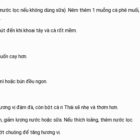
nước lọc nếu không dùng sữa). Nêm thêm 1 muỗng cà phê muối,
.
út đến khi khoai tây và cà rốt mềm.
muốn cay hơn.
 mì hoặc bún đều ngon.
hương vị đậm đà, còn bột cà ri Thái sẽ nhẹ và thơm hơn.
n, giảm lượng nước hoặc sữa. Nếu thích loãng, thêm nước lọc.
ớt chuông để tăng hương vị.