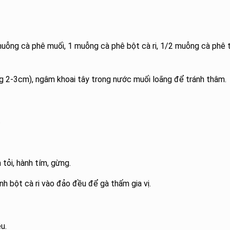
muỗng cà phê muối, 1 muỗng cà phê bột cà ri, 1/2 muỗng cà phê 
ng 2-3cm), ngâm khoai tây trong nước muối loãng để tránh thâm.
.
tỏi, hành tím, gừng.
h bột cà ri vào đảo đều để gà thấm gia vị.
u.