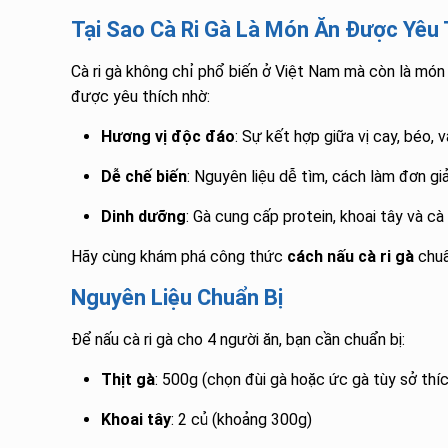
Tại Sao Cà Ri Gà Là Món Ăn Được Yêu
Cà ri gà không chỉ phổ biến ở Việt Nam mà còn là món 
được yêu thích nhờ:
Hương vị độc đáo
: Sự kết hợp giữa vị cay, béo, 
Dễ chế biến
: Nguyên liệu dễ tìm, cách làm đơn gi
Dinh dưỡng
: Gà cung cấp protein, khoai tây và cà
Hãy cùng khám phá công thức
cách nấu cà ri gà
chuẩ
Nguyên Liệu Chuẩn Bị
Để nấu cà ri gà cho 4 người ăn, bạn cần chuẩn bị:
Thịt gà
: 500g (chọn đùi gà hoặc ức gà tùy sở thíc
Khoai tây
: 2 củ (khoảng 300g)