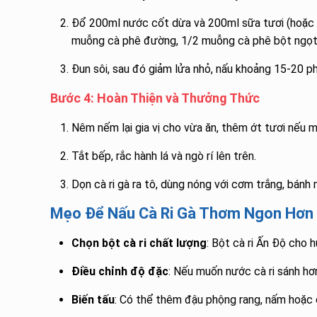
Đổ 200ml nước cốt dừa và 200ml sữa tươi (hoặc 
muỗng cà phê đường, 1/2 muỗng cà phê bột ngọt
Đun sôi, sau đó giảm lửa nhỏ, nấu khoảng 15-20 ph
Bước 4: Hoàn Thiện và Thưởng Thức
Nêm nếm lại gia vị cho vừa ăn, thêm ớt tươi nếu 
Tắt bếp, rắc hành lá và ngò rí lên trên.
Dọn cà ri gà ra tô, dùng nóng với cơm trắng, bánh
Mẹo Để Nấu Cà Ri Gà Thơm Ngon Hơn
Chọn bột cà ri chất lượng
: Bột cà ri Ấn Độ cho 
Điều chỉnh độ đặc
: Nếu muốn nước cà ri sánh hơ
Biến tấu
: Có thể thêm đậu phộng rang, nấm hoặc 