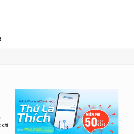
ệ
.
 chi