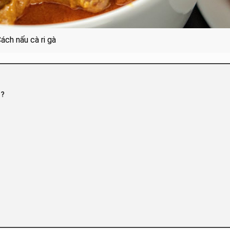
ách nấu cà ri gà
h?