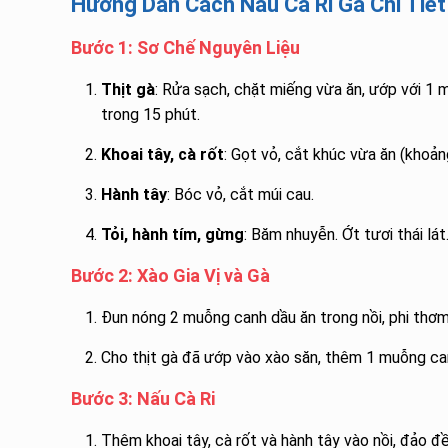
Hướng Dẫn Cách Nấu Cà Ri Gà Chi Tiết
Bước 1: Sơ Chế Nguyên Liệu
Thịt gà
: Rửa sạch, chặt miếng vừa ăn, ướp với 1 
trong 15 phút.
Khoai tây, cà rốt
: Gọt vỏ, cắt khúc vừa ăn (khoả
Hành tây
: Bóc vỏ, cắt múi cau.
Tỏi, hành tím, gừng
: Băm nhuyễn. Ớt tươi thái lát
Bước 2: Xào Gia Vị và Gà
Đun nóng 2 muỗng canh dầu ăn trong nồi, phi thơm 
Cho thịt gà đã ướp vào xào săn, thêm 1 muỗng can
Bước 3: Nấu Cà Ri
Thêm khoai tây, cà rốt và hành tây vào nồi, đảo đề