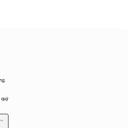
ng,
 quý