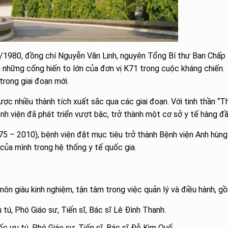
/1980, đồng chí Nguyễn Văn Linh, nguyên Tổng Bí thư Ban Chấp
những cống hiến to lớn của đơn vị K71 trong cuộc kháng chiến.
trong giai đoạn mới.
c nhiều thành tích xuất sắc qua các giai đoạn. Với tinh thần “T
nh viện đã phát triển vượt bậc, trở thành một cơ sở y tế hàng đầ
5 – 2010), bệnh viện đặt mục tiêu trở thành Bệnh viện Anh hùng
 của mình trong hệ thống y tế quốc gia.
ôn giàu kinh nghiệm, tận tâm trong việc quản lý và điều hành, g
tú, Phó Giáo sư, Tiến sĩ, Bác sĩ Lê Đình Thanh.
c ưu tú, Phó Giáo sư, Tiến sĩ, Bác sĩ Đỗ Kim Quế.