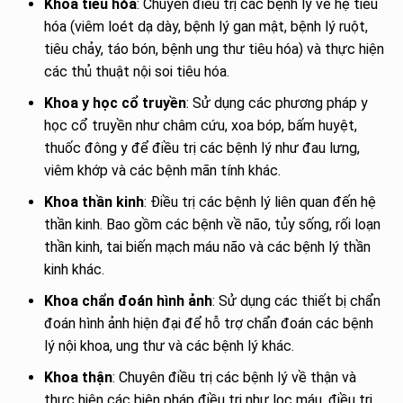
Khoa tiêu hóa
: Chuyên điều trị các bệnh lý về hệ tiêu
hóa (viêm loét dạ dày, bệnh lý gan mật, bệnh lý ruột,
tiêu chảy, táo bón, bệnh ung thư tiêu hóa) và thực hiện
các thủ thuật nội soi tiêu hóa.
Khoa y học cổ truyền
: Sử dụng các phương pháp y
học cổ truyền như châm cứu, xoa bóp, bấm huyệt,
thuốc đông y để điều trị các bệnh lý như đau lưng,
viêm khớp và các bệnh mãn tính khác.
Khoa thần kinh
: Điều trị các bệnh lý liên quan đến hệ
thần kinh. Bao gồm các bệnh về não, tủy sống, rối loạn
thần kinh, tai biến mạch máu não và các bệnh lý thần
kinh khác.
Khoa chẩn đoán hình ảnh
: Sử dụng các thiết bị chẩn
đoán hình ảnh hiện đại để hỗ trợ chẩn đoán các bệnh
lý nội khoa, ung thư và các bệnh lý khác.
Khoa thận
: Chuyên điều trị các bệnh lý về thận và
thực hiện các biện pháp điều trị như lọc máu, điều trị