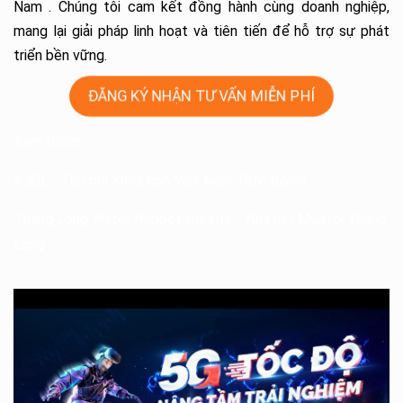
Nam . Chúng tôi cam kết đồng hành cùng doanh nghiệp,
mang lại giải pháp linh hoạt và tiên tiến để hỗ trợ sự phát
triển bền vững.
ĐĂNG KÝ NHẬN TƯ VẤN MIỄN PHÍ
Xem thêm:
VJOL
- Tạp chí Khoa học Việt Nam Trực tuyến
Thang Long Water Puppet theatre
- Nhà hát Múa rối Thăng
Long